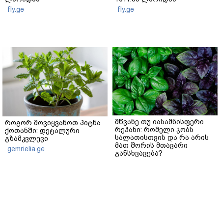
fly.ge
fly.ge
მწვანე თუ იასამნისფერი
როგორ მოვიყვანოთ პიტნა
რეჰანი: რომელი ჯობს
ქოთანში: დეტალური
სალათისთვის და რა არის
გზამკვლევი
მათ შორის მთავარი
gemrielia.ge
განსხვავება?
gemrielia.ge
sponsored by
ContentRoom