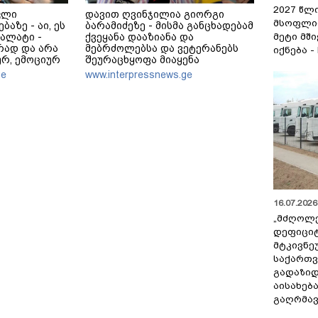
2027 წლ
კლი
დავით ღვინჯილია გიორგი
მსოფლი
ბაზე - აი, ეს
ბარამიძეზე - მისმა განცხადებამ
მეტი მშ
ალატი -
ქვეყანა დააზიანა და
რად და არა
მებრძოლებსა და ვეტერანებს
იქნება -
რ, ემოციურ
შეურაცხყოფა მიაყენა
არამედ
ge
www.interpressnews.ge
აც
16.07.2026 
„მძღოლ
დეფიცი
მტკივნ
საქართ
გადაზიდ
აისახებ
გაღრმავ