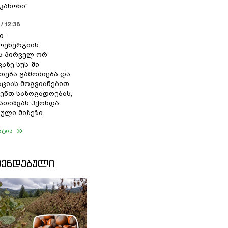
კანონი"
/ 12:38
ი -
ოენერგიის
ს პირველ ორ
აზე სუს-ში
თება გამოძიება და
ციას მოგვიანებით
ენთ საზოგადოებას,
გათიშვას ჰქონდა
ული მიზეზი
ატია
ᲛᲔᲜᲓᲔᲑᲣᲚᲘ