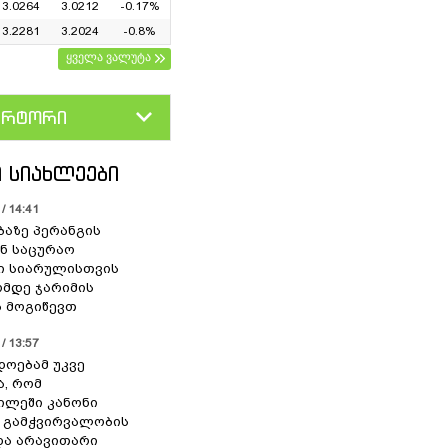
3.0264
3.0212
-0.17%
3.2281
3.2024
-0.8%
ყველა ვალუტა
ერტორი
D
GEL
 ᲡᲘᲐᲮᲚᲔᲔᲑᲘ
/ 14:41
ბაზე პერანგის
ან საცურაო
ი სიარულისთვის
ომდე ჯარიმის
 მოგიწევთ
/ 13:57
დოებამ უკვე
ა, რომ
ილეში კანონი
 გამჭვირვალობის
და არავითარი