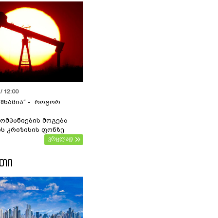
/ 12:00
 შხამია“ - როგორ
ომპანიების მოგება
ს კრიზისის ფონზე
ვრცლად
ᲔᲗᲘ