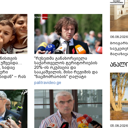
06.08.2026 
ბოიგარ
საუკეთე
მაღაზიე
ნისთვის
"რუსეთმა განახორციელა
 უშვებდა…
საქართველოს ტერიტორიების
ᲐᲜᲐᲚ
, სადაც
20%-ის ოკუპაცია და
ერი
სააკაშვილის, მისი რეჟიმის და
იდან" – რას
"ნაცმოძრაობის" ღალატი
ული დედა-
ვერანაირად ვერ გადაფარავს
palitravideo.ge
?
ამ დანაშაულს" - ირაკლი
კობახიძე
05.08.2026 