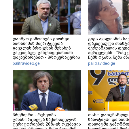
დაიწყო გამოძიება გიორგი
გიგა ავალიანის სა
ბარამიძის მიერ ტყვეთა
დაკავებული ანასტ
გაცვლის პროცესის შესახებ
ბერუაშვილის დედა
გაკეთებულ განცხადებასთან
ავრცელებს - "რაც ე
დაკავშირებით - პროკურატურის
ჩემს ოჯახს, ჩემს ა
განცხადება
გადახდა თავს, მის 
palitravideo.ge
palitravideo.ge
არ ვარ"
პრემიერი - რუსეთმა
თაზო დათუნაშვილი
განახორციელა საქართველოს
საბოტაჟში და სამ
ტერიტორიების 20%-ის ოკუპაცია
ღალატში გამოწრ
და სააკაშვილის, მისი რეჟიმის
ხელისუფლება მორ