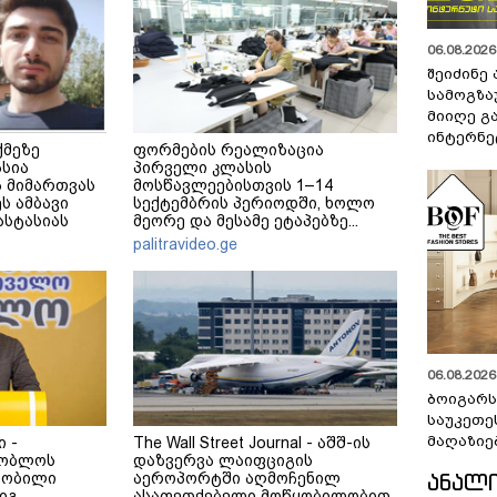
06.08.2026 
შეიძინე
სამოგზა
მიიღე გ
ინტერნე
ქმეზე
ფორმების რეალიზაცია
ასია
პირველი კლასის
 მიმართვას
მოსწავლეებისთვის 1–14
ს ამბავი
სექტემბრის პერიოდში, ხოლო
ნასტასიას
მეორე და მესამე ეტაპებზე...
მერე მე მე
palitravideo.ge
06.08.2026 
ბოიგარ
საუკეთე
მაღაზიე
 -
The Wall Street Journal - აშშ-ის
შობლოს
დაზვერვა ლაიფციგის
ᲐᲜᲐᲚ
თობილი
აეროპორტში აღმოჩენილ
იგ
ასაფეთქებელი მოწყობილობით