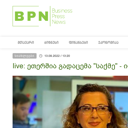
ᲛᲗᲐᲕᲐᲠᲘ
ᲑᲘᲖᲜᲔᲡᲘ
ᲤᲘᲜᲐᲜᲡᲔᲑᲘ
ᲔᲙᲝᲜᲝᲛᲘᲙᲐ
სიახლეები
13.09.2022 / 13:20
live: ეთერშია გადაცემა "საქმე" 