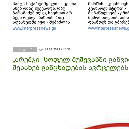
პაატა ზაქარეიშვილი - მეგონა,
მარშის - „გვახსოვს
სხვა ომზე ჰყვებოდა, რაც
გვახსოვს მტერი” -
ბარამიძემ თქვა, საერთო არ
მონაწილეებმა გმი
აქვს რეალობასთან, რაც
მემორიალთან სან
აფხაზეთში იყო - შემიძლია
დაანთეს და გმირებ
ადამიანებს ვაჩვენო უამრავი
პატივი მიაგეს
www.interpressnews.ge
www.interpressnews.
საბუთი, სადაც კომისია მუშაობს
და ბარამიძე იქ არ ჩანს
სიახლეები
13.09.2022 / 15:33
„არემჯი“ სოფელ მუშევანში გან
შესახებ განცხადებას ავრცელებს