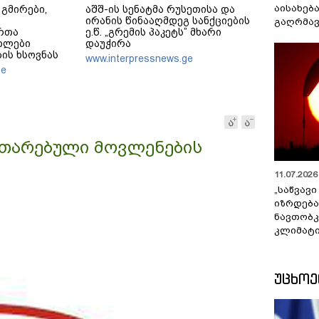
აისახებ
 გმირები,
აშშ-ის სენატმა რუსეთისა და
ირანის წინააღმდეგ სანქციების
გაღრმავ
რთა
ე.წ. „გრემის პაკეტს” მხარი
თლები
დაუჭირა
ის ხსოვნას
www.interpressnews.ge
ge
ვითარებული მოვლენების
11.07.2026 
„საწვავი
იზრდება
ნავთობკ
კლიმატი
ᲣᲪᲮᲝ