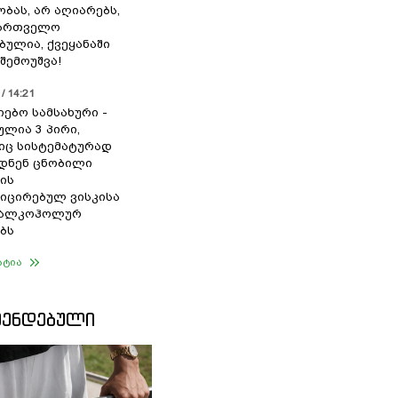
ბას, არ აღიარებს,
ქართველო
ბულია, ქვეყანაში
შემოუშვა!
/ 14:21
იებო სამსახური -
ულია 3 პირი,
ც სისტემატურად
დნენ ცნობილი
ის
ცირებულ ვისკისა
ა ალკოჰოლურ
ბს
ატია
ᲛᲔᲜᲓᲔᲑᲣᲚᲘ