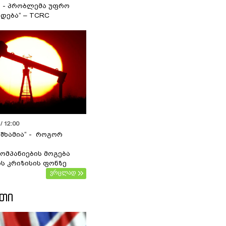
ა - პრობლემა უფრო
დება“ – TCRC
/ 12:00
 შხამია“ - როგორ
ომპანიების მოგება
ს კრიზისის ფონზე
ვრცლად
ᲔᲗᲘ