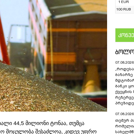
1 EUR
100 RUB
კონვ
US
ᲑᲝᲚᲝ
07.08.2026 
„როდესა
ბაზარზე
მდგომარ
ბანკი ყ
ქვეყნის
რეზერვებ
პრეზიდე
07.08.2026 
თემურ პ
ლი 44,5 მილიონი ტონაა, თუმცა
რომელიც
ო მოცულობა შესაძლოა, კიდევ უფრო
სახელმ