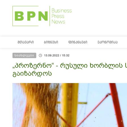
ᲛᲗᲐᲕᲐᲠᲘ
ᲑᲘᲖᲜᲔᲡᲘ
ᲤᲘᲜᲐᲜᲡᲔᲑᲘ
ᲔᲙᲝᲜᲝᲛᲘᲙᲐ
სიახლეები
13.09.2022 / 15:32
„პროზერნო“ - რუსული ხორბლის
გაიზარდოს