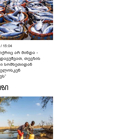
/ 15:04
იქრიც არ მინდა -
 დავუშვათ, თევზის
დი სომხეთიდან
ველოსკენ
ეს“
ᲘᲖᲘ