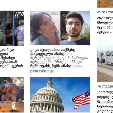
05.08.2026 
2027 წლ
მსოფლი
მეტი მშ
იქნება -
 გიორგი
გიგა ავალიანის საქმეზე
ვეთა
დაკავებული ანასტასია
 შესახებ
ბერუაშვილის დედა მიმართვას
დებასთან
ავრცელებს - "რაც ეს ამბავი
როკურატურის
ჩემს ოჯახს, ჩემს ანასტასიას
გადახდა თავს, მის მერე მე მე
palitravideo.ge
არ ვარ"
16.07.2026 
„მძღოლ
დეფიცი
მტკივნ
საქართ
გადაზიდ