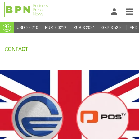
USD
2.6210
EUR
3.0212
RUB
3.2024
GBP
3.5216
AED
СONTACT