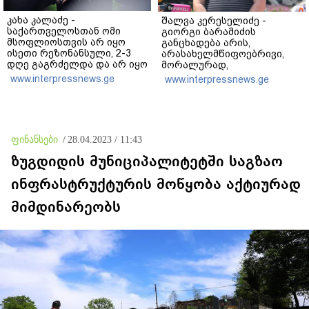
კახა კალაძე -
შალვა კერესელიძე -
საქართველოსთან ომი
გიორგი ბარამიძის
მსოფლიოსთვის არ იყო
განცხადება არის,
ისეთი რეზონანსული, 2-3
არასახელმწიფოებრივი,
დღე გაგრძელდა და არ იყო
მორალურად,
საკმარისი, რომ რუსეთისა
პოლიტიკურად და
www.interpressnews.ge
www.interpressnews.ge
და რუსი ხალხის
ადამიანურად არასწორი იმ
წინააღმდეგ აეგორებინათ
გმირების წინაშე,
ის კამპანია, რასაც დღეს
რომლებიც აფხაზეთში
ვხედავთ
იბრძოდნენ - გამოძიება
დაიწყო და დაიწყოს!
ფინანსები
/
28.04.2023 / 11:43
ზუგდიდის მუნიციპალიტეტში საგზაო
ინფრასტრუქტურის მოწყობა აქტიურად
მიმდინარეობს