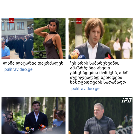
ლანა ლატარია დაკრძალეს
"ეს არის სამარცხვინო,
ამაზრზენია ასეთი
palitravideo.ge
განცხადების მოსმენა, ამას
აუცილებლად სჭირდება
საზოგადოების სათანადო
რეაქცია" - ირაკლი
palitravideo.ge
კობახიძე