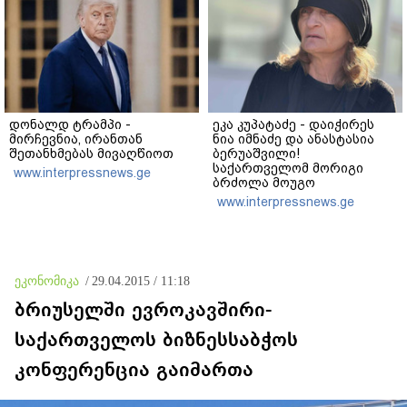
დონალდ ტრამპი -
ეკა კუპატაძე - დაიჭირეს
მირჩევნია, ირანთან
ნია იმნაძე და ანასტასია
შეთანხმებას მივაღწიოთ
ბერუაშვილი!
საქართველომ მორიგი
www.interpressnews.ge
ბრძოლა მოუგო
მკვლელებს! იმნაძე-
www.interpressnews.ge
ნავროზაშვილები არიან
მანიპულატორები,
კადრებში მე ვნახე თამუნა
ნავროზაშვილის
ისტერიკების ფონზე
ეკონომიკა
/
29.04.2015 / 11:18
წყნარად მდგარი პოლიცია
ბრიუსელში ევროკავშირი-
საქართველოს ბიზნესსაბჭოს
კონფერენცია გაიმართა