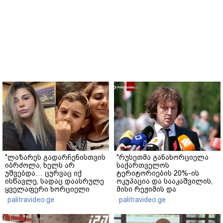
"ლაზარეს გადარჩენისთვის
"რუსეთმა განახორციელა
იბრძოლა, ხელს არ
საქართველოს
უშვებდა… ცურვაც იქ
ტერიტორიების 20%-ის
ისწავლე, სადაც დაასრულე
ოკუპაცია და სააკაშვილის,
ყველაფერი ხორციელი
მისი რეჟიმის და
ცხოვრებიდან" – რას წერს
"ნაცმოძრაობის" ღალატი
palitravideo.ge
palitravideo.ge
ხობში დაღუპული დედა-
ვერანაირად ვერ
შვილის ახლობელი?
გადაფარავს ამ
დანაშაულს" - ირაკლი