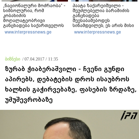
„ნაციონალური მოძრაობა“ -
პაატა ზაქარეიშვილი -
სიმბოლურია, რომ
შეუძლებელია ბარამიძის
კობახიძის
განცხადება
მოღალატეობრივი
შეესაბამებოდეს
განცხადება საქართველოს
სინამდვილეს, ეს არის მისი
თავისუფლებისთვის
მოსაზრება, აბსოლუტურად
www.interpressnews.ge
www.interpressnews.ge
შეწირული გმირების
ამოვარდნილი
მემორიალზე გაკეთდა
რეალობიდან - არ მიმაჩნია,
რომ ამის გამო მის
წინააღმდეგ სისხლის
სამართლის საქმე უნდა
ბიზნესი
/
07.04.2017 / 11:35
აღიძრას
ზურაბ ჭიაბერაშვილი - ჩვენი გუნდი
აპირებს, დებატების დროს ისაუბროს
ხალხის გაჭირვებაზე, ფასების ზრდაზე,
უმუშევრობაზე