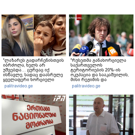
"ლაზარეს გადარჩენისთვის
"რუსეთმა განახორციელა
იბრძოლა, ხელს არ
საქართველოს
უშვებდა… ცურვაც იქ
ტერიტორიების 20%-ის
ისწავლე, სადაც დაასრულე
ოკუპაცია და სააკაშვილის,
ყველაფერი ხორციელი
მისი რეჟიმის და
ცხოვრებიდან" – რას წერს
"ნაცმოძრაობის" ღალატი
palitravideo.ge
palitravideo.ge
ხობში დაღუპული დედა-
ვერანაირად ვერ
შვილის ახლობელი?
გადაფარავს ამ
დანაშაულს" - ირაკლი
კობახიძე