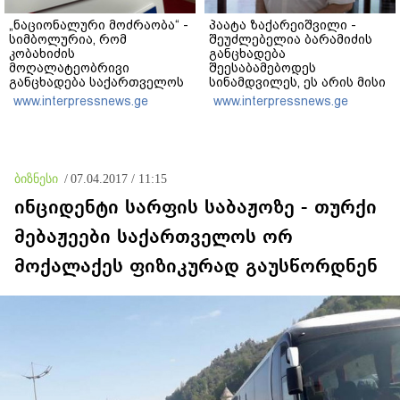
„ნაციონალური მოძრაობა“ -
პაატა ზაქარეიშვილი -
სიმბოლურია, რომ
შეუძლებელია ბარამიძის
კობახიძის
განცხადება
მოღალატეობრივი
შეესაბამებოდეს
განცხადება საქართველოს
სინამდვილეს, ეს არის მისი
თავისუფლებისთვის
მოსაზრება, აბსოლუტურად
www.interpressnews.ge
www.interpressnews.ge
შეწირული გმირების
ამოვარდნილი
მემორიალზე გაკეთდა
რეალობიდან - არ მიმაჩნია,
რომ ამის გამო მის
წინააღმდეგ სისხლის
სამართლის საქმე უნდა
ბიზნესი
/
07.04.2017 / 11:15
აღიძრას
ინციდენტი სარფის საბაჟოზე - თურქი
მებაჟეები საქართველოს ორ
მოქალაქეს ფიზიკურად გაუსწორდნენ