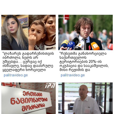
"ლაზარეს გადარჩენისთვის
"რუსეთმა განახორციელა
იბრძოლა, ხელს არ
საქართველოს
უშვებდა… ცურვაც იქ
ტერიტორიების 20%-ის
ისწავლე, სადაც დაასრულე
ოკუპაცია და სააკაშვილის,
ყველაფერი ხორციელი
მისი რეჟიმის და
ცხოვრებიდან" – რას წერს
"ნაცმოძრაობის" ღალატი
palitravideo.ge
palitravideo.ge
ხობში დაღუპული დედა-
ვერანაირად ვერ
შვილის ახლობელი?
გადაფარავს ამ
დანაშაულს" - ირაკლი
კობახიძე