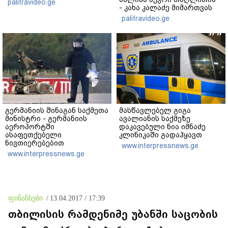
palitravideo.ge
- კახა კალაძე მიმართვას
ავრცელებს
palitravideo.ge
გერმანიის შინაგან საქმეთა
მასწავლებელ გიგა
მინისტრი - გერმანიის
ავალიანის საქმეზე
აეროპორტში
დაკავებული ნია იმნაძე
ასაფეთქებელი
კლინიკაში გადაჰყავთ
ნივთიერებებით
www.interpressnews.ge
დატვირთული დრონის
www.interpressnews.ge
აღმოჩენა საფრთხის ახალ
დონეს აღნიშნავს
ფინანსები
/
13.04.2017 / 17:39
თბილისის რამდენიმე უბანში საცობის