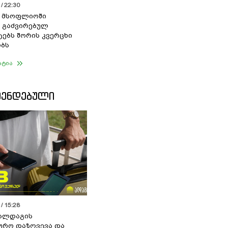
/ 22:30
ი მსოფლიოში
 გაძვირებულ
ებს შორის კვერცხი
ბს
ატია
ᲛᲔᲜᲓᲔᲑᲣᲚᲘ
/ 15:28
 ალდაგის
ურო დაზღვევა და