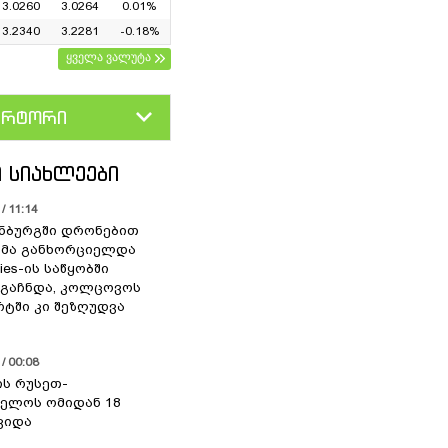
3.0260
3.0264
0.01%
3.2340
3.2281
-0.18%
ყველა ვალუტა
ერტორი
D
GEL
 ᲡᲘᲐᲮᲚᲔᲔᲑᲘ
/ 11:14
ნბურგში დრონებით
ხმა განხორციელდა
ries-ის საწყობში
 გაჩნდა, კოლცოვოს
ტში კი შეზღუდვა
/ 00:08
ის რუსეთ-
ელოს ომიდან 18
ვიდა