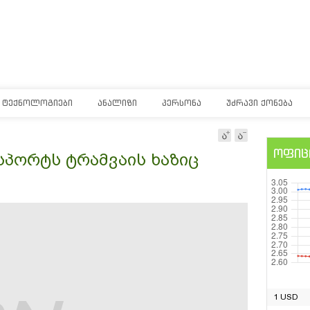
ᲢᲔᲥᲜᲝᲚᲝᲒᲘᲔᲑᲘ
ᲐᲜᲐᲚᲘᲖᲘ
ᲞᲔᲠᲡᲝᲜᲐ
ᲣᲫᲠᲐᲕᲘ ᲥᲝᲜᲔᲑᲐ
ოფიც
პორტს ტრამვაის ხაზიც
1 USD