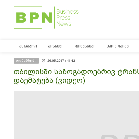
ᲛᲗᲐᲕᲐᲠᲘ
ᲑᲘᲖᲜᲔᲡᲘ
ᲤᲘᲜᲐᲜᲡᲔᲑᲘ
ᲔᲙᲝᲜᲝᲛᲘᲙᲐ
ფინანსები
26.05.2017 / 11:42
თბილისში საზოგადოებრივ ტრანს
დაემატება (ვიდეო)