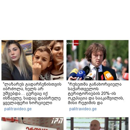
"ლაზარეს გადარჩენისთვის
"რუსეთმა განახორციელა
იბრძოლა, ხელს არ
საქართველოს
უშვებდა… ცურვაც იქ
ტერიტორიების 20%-ის
ისწავლე, სადაც დაასრულე
ოკუპაცია და სააკაშვილის,
ყველაფერი ხორციელი
მისი რეჟიმის და
ცხოვრებიდან" – რას წერს
"ნაცმოძრაობის" ღალატი
palitravideo.ge
palitravideo.ge
ხობში დაღუპული დედა-
ვერანაირად ვერ
შვილის ახლობელი?
გადაფარავს ამ
დანაშაულს" - ირაკლი
კობახიძე