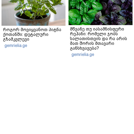
მწვანე თუ იასამნისფერი
როგორ მოვიყვანოთ პიტნა
რეჰანი: რომელი ჯობს
ქოთანში: დეტალური
სალათისთვის და რა არის
გზამკვლევი
მათ შორის მთავარი
gemrielia.ge
განსხვავება?
gemrielia.ge
sponsored by
ContentRoom
ფერმენტირებული
როდის არის ხალი საშიში
ინგრედიენტები კანის
და როგორია მისი