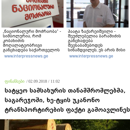
„ნაციონალური მოძრაობა“ -
პაატა ზაქარეიშვილი -
სიმბოლურია, რომ
შეუძლებელია ბარამიძის
კობახიძის
განცხადება
მოღალატეობრივი
შეესაბამებოდეს
განცხადება საქართველოს
სინამდვილეს, ეს არის მისი
თავისუფლებისთვის
მოსაზრება, აბსოლუტურად
www.interpressnews.ge
www.interpressnews.ge
შეწირული გმირების
ამოვარდნილი
მემორიალზე გაკეთდა
რეალობიდან - არ მიმაჩნია,
რომ ამის გამო მის
წინააღმდეგ სისხლის
სამართლის საქმე უნდა
ფინანსები
/
02.09.2018 / 11:02
აღიძრას
სატყეო სამსახურის თანამშრომლებმა,
საგარეჯოში, ხე-ტყის უკანონო
ტრანსპორტირების ფაქტი გამოავლინეს