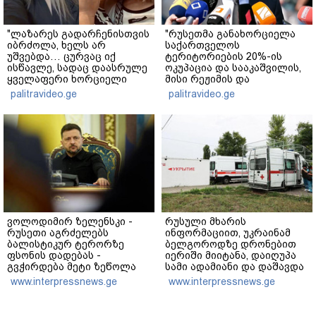
"ლაზარეს გადარჩენისთვის
"რუსეთმა განახორციელა
იბრძოლა, ხელს არ
საქართველოს
უშვებდა… ცურვაც იქ
ტერიტორიების 20%-ის
ისწავლე, სადაც დაასრულე
ოკუპაცია და სააკაშვილის,
ყველაფერი ხორციელი
მისი რეჟიმის და
ცხოვრებიდან" – რას წერს
"ნაცმოძრაობის" ღალატი
palitravideo.ge
palitravideo.ge
ხობში დაღუპული დედა-
ვერანაირად ვერ
შვილის ახლობელი?
გადაფარავს ამ
დანაშაულს" - ირაკლი
კობახიძე
ვოლოდიმირ ზელენსკი -
რუსული მხარის
რუსეთი აგრძელებს
ინფორმაციით, უკრაინამ
ბალისტიკურ ტერორზე
ბელგოროდზე დრონებით
ფსონის დადებას -
იერიში მიიტანა, დაიღუპა
გვჭირდება მეტი ზეწოლა
სამი ადამიანი და დაშავდა
25
www.interpressnews.ge
www.interpressnews.ge