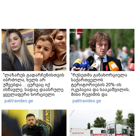
"ლაზარეს გადარჩენისთვის
"რუსეთმა განახორციელა
იბრძოლა, ხელს არ
საქართველოს
უშვებდა… ცურვაც იქ
ტერიტორიების 20%-ის
ისწავლე, სადაც დაასრულე
ოკუპაცია და სააკაშვილის,
ყველაფერი ხორციელი
მისი რეჟიმის და
ცხოვრებიდან" – რას წერს
"ნაცმოძრაობის" ღალატი
palitravideo.ge
palitravideo.ge
ხობში დაღუპული დედა-
ვერანაირად ვერ
შვილის ახლობელი?
გადაფარავს ამ
დანაშაულს" - ირაკლი
კობახიძე