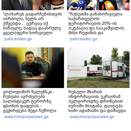
"ლაზარეს გადარჩენისთვის
"რუსეთმა განახორციელა
იბრძოლა, ხელს არ
საქართველოს
უშვებდა… ცურვაც იქ
ტერიტორიების 20%-ის
ისწავლე, სადაც დაასრულე
ოკუპაცია და სააკაშვილის,
ყველაფერი ხორციელი
მისი რეჟიმის და
ცხოვრებიდან" – რას წერს
"ნაცმოძრაობის" ღალატი
palitravideo.ge
palitravideo.ge
ხობში დაღუპული დედა-
ვერანაირად ვერ
შვილის ახლობელი?
გადაფარავს ამ
დანაშაულს" - ირაკლი
კობახიძე
ვოლოდიმირ ზელენსკი -
რუსული მხარის
რუსეთი აგრძელებს
ინფორმაციით, უკრაინამ
ბალისტიკურ ტერორზე
ბელგოროდზე დრონებით
ფსონის დადებას -
იერიში მიიტანა, დაიღუპა
გვჭირდება მეტი ზეწოლა
სამი ადამიანი და დაშავდა
25
www.interpressnews.ge
www.interpressnews.ge