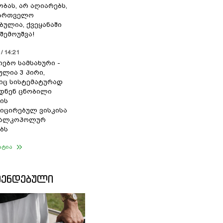
ბას, არ აღიარებს,
ქართველო
ბულია, ქვეყანაში
შემოუშვა!
/ 14:21
იებო სამსახური -
ულია 3 პირი,
ც სისტემატურად
დნენ ცნობილი
ის
ცირებულ ვისკისა
ა ალკოჰოლურ
ბს
ატია
ᲛᲔᲜᲓᲔᲑᲣᲚᲘ