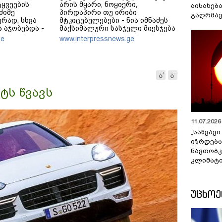
ტყვეების
არის მყარი, ნოყიერი,
აისახებ
ძიმე
პირდაპირი თუ ირიბი
გაღრმავ
რად, სხვა
მტკიცებულებები - ნია იმნაძეს
ა აჯობებდა -
მაქსიმალური სასჯელი მიესჯება
ს, რომ
- ჩვენ ნია იმნაძეს არ ვედავებით
ge
www.interpressnews.ge
ლს ან
იმას, რომ ეუბნება: “წადი,
ეტდნენ", ეგ
მოკალი“, ეს დაკვეთაა, ჩვენ
ს და არც
ვამბობთ, წაქეზებას,
მანიპულირებას
ტს წვავს
11.07.2026 
„საწვავი
იზრდება
ნავთობკ
კლიმატი
ᲣᲪᲮᲝ