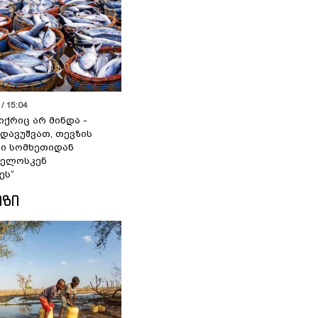
/ 15:04
იქრიც არ მინდა -
 დავუშვათ, თევზის
დი სომხეთიდან
ველოსკენ
ეს“
ᲘᲖᲘ