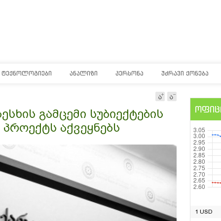
ᲢᲔᲥᲜᲝᲚᲝᲒᲘᲔᲑᲘ
ᲐᲜᲐᲚᲘᲖᲘ
ᲞᲔᲠᲡᲝᲜᲐ
ᲣᲫᲠᲐᲕᲘ ᲥᲝᲜᲔᲑᲐ
ოფიც
სხის გამცემი სუბიექტების
პროექტს აქვეყნებს
1 USD