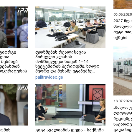
05.08.2026 
2027 წლ
მსოფლი
მეტი მშ
იქნება -
 გიორგი
ფორმების რეალიზაცია
ვეთა
პირველი კლასის
 შესახებ
მოსწავლეებისთვის 1–14
დებასთან
სექტემბრის პერიოდში, ხოლო
როკურატურის
მეორე და მესამე ეტაპებზე...
palitravideo.ge
16.07.2026 
„მძღოლ
დეფიცი
მტკივნ
საქართ
გადაზიდ
 ომის
გიგა ავალიანის დედა - საქმეში