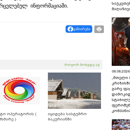
საუკეთე
ვრცელებულ ინფორმაციაში.
მაღაზიე
გაზიარება
როგორ მოხვდე აქ
06.08.2026 
„მთელი 
კრიზისშ
გარე ფა
დამოკიდ
სტაბილ
ფეროშენ
კომპანი
ტო ოპერატორის (
იყიდება სასტუმრო
მხმარე )
ბაკურიანში