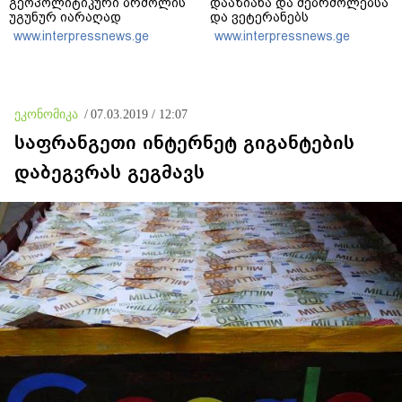
გეოპოლიტიკური ბრძოლის
დააზიანა და მებრძოლებსა
უგუნურ იარაღად
და ვეტერანებს
გამოიყენა იმ მომენტში,
შეურაცხყოფა მიაყენა
www.interpressnews.ge
www.interpressnews.ge
როდესაც ეს მისთვის
ხელსაყრელი იყო
ეკონომიკა
/
07.03.2019 / 12:07
საფრანგეთი ინტერნეტ გიგანტების
დაბეგვრას გეგმავს