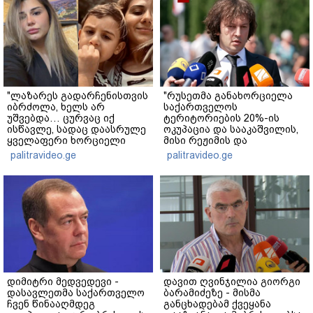
"ლაზარეს გადარჩენისთვის
"რუსეთმა განახორციელა
იბრძოლა, ხელს არ
საქართველოს
უშვებდა… ცურვაც იქ
ტერიტორიების 20%-ის
ისწავლე, სადაც დაასრულე
ოკუპაცია და სააკაშვილის,
ყველაფერი ხორციელი
მისი რეჟიმის და
ცხოვრებიდან" – რას წერს
"ნაცმოძრაობის" ღალატი
palitravideo.ge
palitravideo.ge
ხობში დაღუპული დედა-
ვერანაირად ვერ
შვილის ახლობელი?
გადაფარავს ამ
დანაშაულს" - ირაკლი
კობახიძე
დიმიტრი მედვედევი -
დავით ღვინჯილია გიორგი
დასავლეთმა საქართველო
ბარამიძეზე - მისმა
ჩვენ წინააღმდეგ
განცხადებამ ქვეყანა