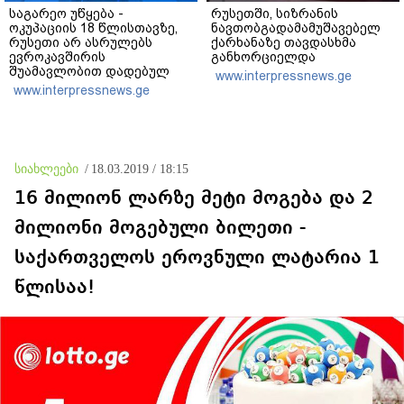
საგარეო უწყება -
რუსეთში, სიზრანის
ოკუპაციის 18 წლისთავზე,
ნავთობგადამამუშავებელ
რუსეთი არ ასრულებს
ქარხანაზე თავდასხმა
ევროკავშირის
განხორციელდა
შუამავლობით დადებულ
www.interpressnews.ge
2008 წლის 12 აგვისტოს
www.interpressnews.ge
ცეცხლის შეწყვეტის
შეთანხმებას - მეტიც,
აფართოებს საკუთარ
უკანონო კონტროლს
ოკუპირებულ რეგიონებში
სიახლეები
/
18.03.2019 / 18:15
16 მილიონ ლარზე მეტი მოგება და 2
მილიონი მოგებული ბილეთი -
საქართველოს ეროვნული ლატარია 1
წლისაა!