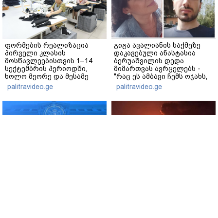
ფორმების რეალიზაცია
გიგა ავალიანის საქმეზე
პირველი კლასის
დაკავებული ანასტასია
მოსწავლეებისთვის 1–14
ბერუაშვილის დედა
სექტემბრის პერიოდში,
მიმართვას ავრცელებს -
ხოლო მეორე და მესამე
"რაც ეს ამბავი ჩემს ოჯახს,
ეტაპებზე...
ჩემს ანასტასიას გადახდა
palitravideo.ge
palitravideo.ge
თავს, მის მერე მე მე არ
ვარ"
საგარეო უწყება -
რუსეთში, სიზრანის
ოკუპაციის 18 წლისთავზე,
ნავთობგადამამუშავებელ
რუსეთი არ ასრულებს
ქარხანაზე თავდასხმა
ევროკავშირის
განხორციელდა
შუამავლობით დადებულ
www.interpressnews.ge
2008 წლის 12 აგვისტოს
www.interpressnews.ge