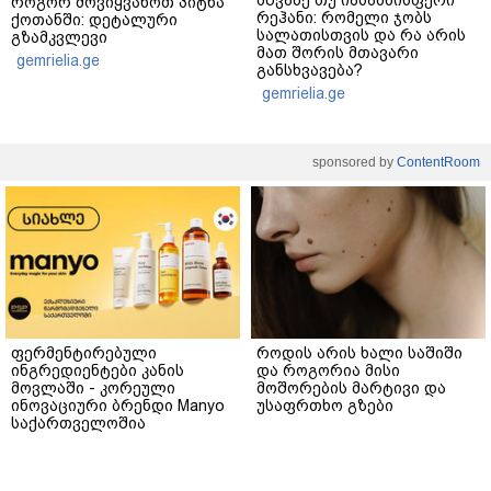
მწვანე თუ იასამნისფერი
როგორ მოვიყვანოთ პიტნა
რეჰანი: რომელი ჯობს
ქოთანში: დეტალური
სალათისთვის და რა არის
გზამკვლევი
მათ შორის მთავარი
gemrielia.ge
განსხვავება?
gemrielia.ge
sponsored by
ContentRoom
ფერმენტირებული
როდის არის ხალი საშიში
ინგრედიენტები კანის
და როგორია მისი
მოვლაში - კორეული
მოშორების მარტივი და
ინოვაციური ბრენდი Manyo
უსაფრთხო გზები
საქართველოშია