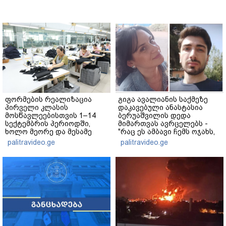
ფორმების რეალიზაცია
გიგა ავალიანის საქმეზე
პირველი კლასის
დაკავებული ანასტასია
მოსწავლეებისთვის 1–14
ბერუაშვილის დედა
სექტემბრის პერიოდში,
მიმართვას ავრცელებს -
ხოლო მეორე და მესამე
"რაც ეს ამბავი ჩემს ოჯახს,
ეტაპებზე...
ჩემს ანასტასიას გადახდა
palitravideo.ge
palitravideo.ge
თავს, მის მერე მე მე არ
ვარ"