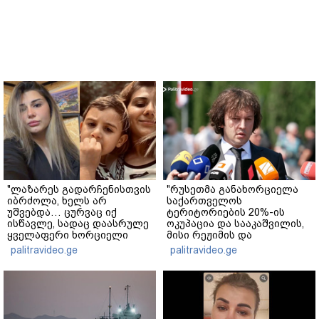
"ლაზარეს გადარჩენისთვის
"რუსეთმა განახორციელა
იბრძოლა, ხელს არ
საქართველოს
უშვებდა… ცურვაც იქ
ტერიტორიების 20%-ის
ისწავლე, სადაც დაასრულე
ოკუპაცია და სააკაშვილის,
ყველაფერი ხორციელი
მისი რეჟიმის და
ცხოვრებიდან" – რას წერს
"ნაცმოძრაობის" ღალატი
palitravideo.ge
palitravideo.ge
ხობში დაღუპული დედა-
ვერანაირად ვერ
შვილის ახლობელი?
გადაფარავს ამ
დანაშაულს" - ირაკლი
კობახიძე