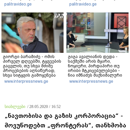
ეტაპებზე...
ჩემს ანასტასიას გადახდა
palitravideo.ge
palitravideo.ge
თავს, მის მერე მე მე არ
ვარ"
გიორგი ბარამიძე - ომის
გიგა ავალიანის დედა -
პირველ დღეებში, ტყვეების
საქმეში არის მყარი,
გაცვლის, თუ სხვა მძიმე
ნოყიერი, პირდაპირი თუ
პროცესების აღსაწერად,
ირიბი მტკიცებულებები -
სხვა სიტყვის გამოყენება
ნია იმნაძეს მაქსიმალური
აჯობებდა - არასდროს
სასჯელი მიესჯება - ჩვენ
www.interpressnews.ge
www.interpressnews.ge
მითქვამს, რომ ჩვენები
ნია იმნაძეს არ ვედავებით
ხელებაწეულს ან
იმას, რომ ეუბნება: “წადი,
დატყვევებულს
მოკალი“, ეს დაკვეთაა, ჩვენ
"ხვრეტდნენ", ეგ არასდროს
ვამბობთ, წაქეზებას,
მინახავს და არც რაიმე
მანიპულირებას
სიახლეები
/
28.05.2020 / 16:52
ფაქტი ვიცი
„ნავთობისა და გაზის კორპორაცია“ -
მოვუწოდებთ „ფრონტერას“, თანხმობა