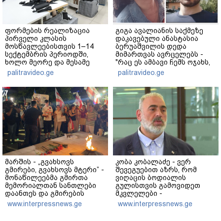
ფორმების რეალიზაცია
გიგა ავალიანის საქმეზე
პირველი კლასის
დაკავებული ანასტასია
მოსწავლეებისთვის 1–14
ბერუაშვილის დედა
სექტემბრის პერიოდში,
მიმართვას ავრცელებს -
ხოლო მეორე და მესამე
"რაც ეს ამბავი ჩემს ოჯახს,
ეტაპებზე...
ჩემს ანასტასიას გადახდა
palitravideo.ge
palitravideo.ge
თავს, მის მერე მე მე არ
ვარ"
მარშის - „გვახსოვს
კობა კობალაძე - ვერ
გმირები, გვახსოვს მტერი” -
შევეგუებით აზრს, რომ
მონაწილეებმა გმირთა
ვიღაცის ბოდიალის
მემორიალთან სანთლები
გულისთვის გამოვიდეთ
დაანთეს და გმირების
მკვლელები -
ხსოვნას პატივი მიაგეს
აინტერესებდათ,
www.interpressnews.ge
www.interpressnews.ge
საბრძოლო მოქმედებების
დროს გვქონდა თუ არა