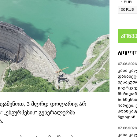
1 EUR
100 RUB
კონვ
US
ᲑᲝᲚᲝ
07.08.2026 
კახა კა
დასანქც
მესაკუთ
გაერკვე
მხრიდან
ბიზნესს
 ავაშენოთ, 3 მლრდ დოლარიც არ
ჩარევა,
პრინციპ
სს“ „ენგურჰესის“ გენერალურმა
წლიდან 
ა.
07.08.2026 
კახა კა