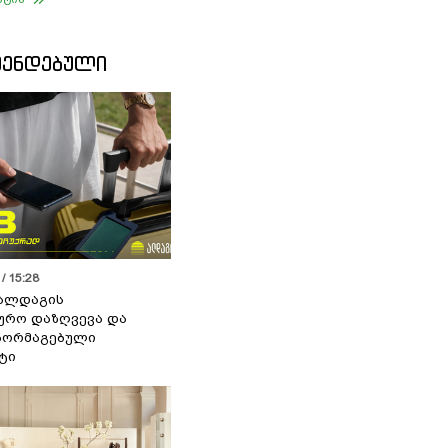
ᲛᲔᲜᲓᲔᲑᲣᲚᲘ
/ 15:28
 ალდაგის
ურო დაზღვევა და
აორმაგებული
ტი