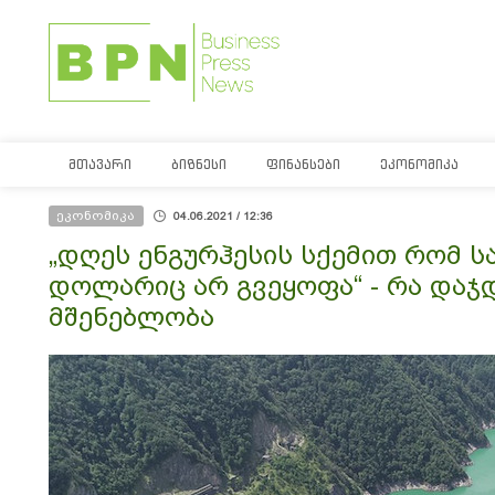
ᲛᲗᲐᲕᲐᲠᲘ
ᲑᲘᲖᲜᲔᲡᲘ
ᲤᲘᲜᲐᲜᲡᲔᲑᲘ
ᲔᲙᲝᲜᲝᲛᲘᲙᲐ
ეკონომიკა
04.06.2021 / 12:36
„დღეს ენგურჰესის სქემით რომ ს
დოლარიც არ გვეყოფა“ - რა დაჯდ
მშენებლობა