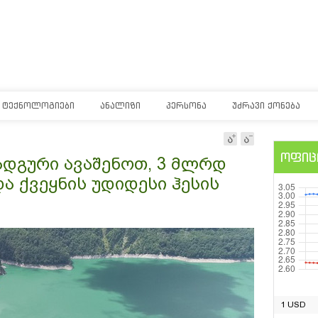
ᲢᲔᲥᲜᲝᲚᲝᲒᲘᲔᲑᲘ
ᲐᲜᲐᲚᲘᲖᲘ
ᲞᲔᲠᲡᲝᲜᲐ
ᲣᲫᲠᲐᲕᲘ ᲥᲝᲜᲔᲑᲐ
ოფიც
ადგური ავაშენოთ, 3 მლრდ
ა ქვეყნის უდიდესი ჰესის
1 USD