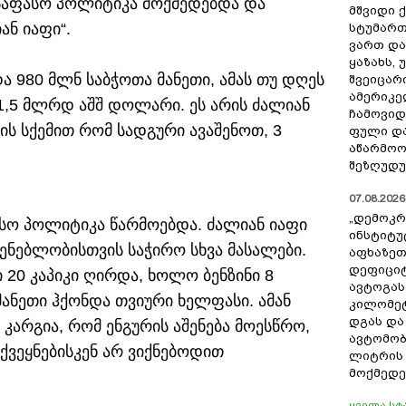
 საფასო პოლიტიკა მოქმედებდა და
მშვიდი ქ
ან იაფი“.
სტუმართ
ვართ და
ყაზახს, 
და 980 მლნ საბჭოთა მანეთი, ამას თუ დღეს
შვეიცარ
ამერიკე
1,5 მლრდ აშშ დოლარი. ეს არის ძალიან
ჩამოვიდ
ის სქემით რომ სადგური ავაშენოთ, 3
ფული და
აწარმოო
შეზღუდუ
07.08.2026 
„დემოკრ
ასო პოლიტიკა წარმოებდა. ძალიან იაფი
ინსტიტუ
შენებლობისთვის საჭირო სხვა მასალები.
აფხაზეთ
დეფიციტ
 20 კაპიკი ღირდა, ხოლო ბენზინი 8
ავტოგას
 მანეთი ჰქონდა თვიური ხელფასი. ამან
კილომეტ
დგას და
. კარგია, რომ ენგურის აშენება მოესწრო,
ავტომო
ქვეყნებისკენ არ ვიქნებოდით
ლიტრის 
მოქმედე
ყველა სტ