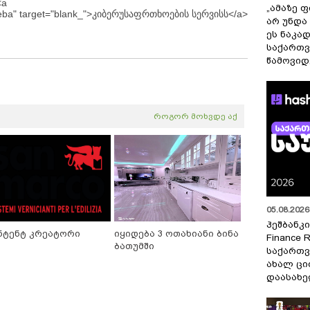
<a
„ამაზე ფ
rtkhoeba" target="blank_">კიბერუსაფრთხოების სერვისს</a>
არ უნდა
ეს ნაკა
საქართ
წამოვიდ
როგორ მოხვდე აქ
05.08.2026 
ჰეშბანკი
ნტენტ კრეატორი
იყიდება 3 ოთახიანი ბინა
Finance 
ბათუმში
საქართვ
ახალ ცი
დაასახ