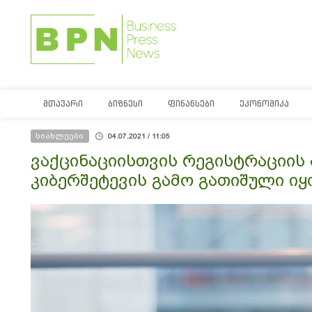
ᲛᲗᲐᲕᲐᲠᲘ
ᲑᲘᲖᲜᲔᲡᲘ
ᲤᲘᲜᲐᲜᲡᲔᲑᲘ
ᲔᲙᲝᲜᲝᲛᲘᲙᲐ
სიახლეები
04.07.2021 / 11:05
ვაქცინაციისთვის რეგისტრაციი
კიბერშეტევის გამო გათიშული იყ