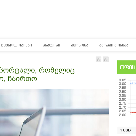
ᲢᲔᲥᲜᲝᲚᲝᲒᲘᲔᲑᲘ
ᲐᲜᲐᲚᲘᲖᲘ
ᲞᲔᲠᲡᲝᲜᲐ
ᲣᲫᲠᲐᲕᲘ ᲥᲝᲜᲔᲑᲐ
ოფიც
ს პორტალი, რომელიც
ო, ჩაირთო
1 USD