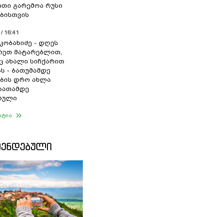
თი გარემოა რუსი
ბისთვის
/ 16:41
კობახიძე - დღეს
რეთ მატარებლით,
 ახალი სიჩქარით
ს - ბათუმამდე
ბის დრო ახლა
საათამდე
ბული
ატია
ᲛᲔᲜᲓᲔᲑᲣᲚᲘ