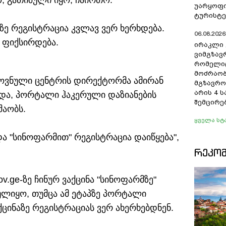
, გათიშული იყო, ჩაირთო.
უარყოფი
ტურისტე
ზე რეგისტრაცია კვლავ ვერ ხერხდება.
06.08.2026 
 ფიქსირდება.
ირაკლი 
ვიმგზავ
რომელიც
მოძრაობ
ვნული ცენტრის დირექტორმა ამირან
მგზავრო
არის 4 
ადა, პორტალი ჰაკერული დაზიანების
შემცირე
შაობს.
ყველა სტ
 "სინოფარმით" რეგისტრაცია დაიწყება",
ᲠᲔᲙᲝ
ov.ge-ზე ჩინურ ვაქცინა "სინოფარმზე"
ულიყო, თუმცა ამ ეტაპზე პორტალი
ქცინაზე რეგისტრაციას ვერ ახერხებდნენ.