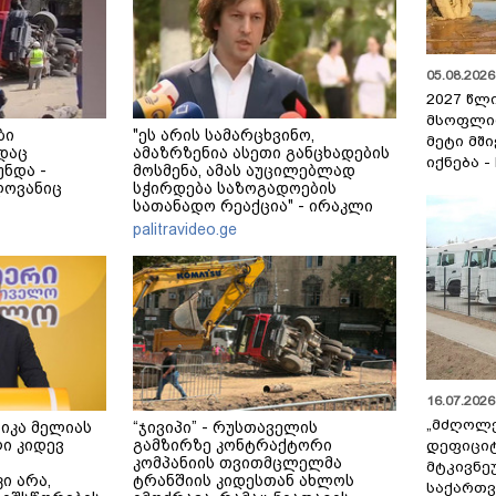
05.08.2026 
2027 წლ
მსოფლი
ბი
"ეს არის სამარცხვინო,
მეტი მშ
დაც
ამაზრზენია ასეთი განცხადების
იქნება -
ნდა -
მოსმენა, ამას აუცილებლად
ლოვანიც
სჭირდება საზოგადოების
სათანადო რეაქცია" - ირაკლი
კობახიძე
palitravideo.ge
16.07.2026 
„მძღოლ
ნიკა მელიას
“ჯივიპი” - რუსთაველის
ი კიდევ
გამზირზე კონტრაქტორი
დეფიცი
კომპანიის თვითმცლელმა
მტკივნ
ი არა,
ტრანშიის კიდესთან ახლოს
საქართ