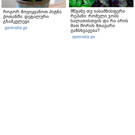
მწვანე თუ იასამნისფერი
როგორ მოვიყვანოთ პიტნა
რეჰანი: რომელი ჯობს
ქოთანში: დეტალური
სალათისთვის და რა არის
გზამკვლევი
მათ შორის მთავარი
gemrielia.ge
განსხვავება?
gemrielia.ge
sponsored by
ContentRoom
ფერმენტირებული
როდის არის ხალი საშიში
ინგრედიენტები კანის
და როგორია მისი
მოვლაში - კორეული
მოშორების მარტივი და
ინოვაციური ბრენდი Manyo
უსაფრთხო გზები
საქართველოშია