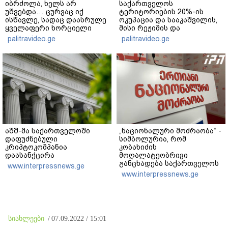
იბრძოლა, ხელს არ
საქართველოს
უშვებდა… ცურვაც იქ
ტერიტორიების 20%-ის
ისწავლე, სადაც დაასრულე
ოკუპაცია და სააკაშვილის,
ყველაფერი ხორციელი
მისი რეჟიმის და
ცხოვრებიდან" – რას წერს
"ნაცმოძრაობის" ღალატი
palitravideo.ge
palitravideo.ge
ხობში დაღუპული დედა-
ვერანაირად ვერ
შვილის ახლობელი?
გადაფარავს ამ
დანაშაულს" - ირაკლი
კობახიძე
აშშ-მა საქართველოში
„ნაციონალური მოძრაობა“ -
დაფუძნებული
სიმბოლურია, რომ
კრიპტოკომპანია
კობახიძის
დაასანქცირა
მოღალატეობრივი
განცხადება საქართველოს
www.interpressnews.ge
თავისუფლებისთვის
www.interpressnews.ge
შეწირული გმირების
მემორიალზე გაკეთდა
სიახლეები
/
07.09.2022 / 15:01